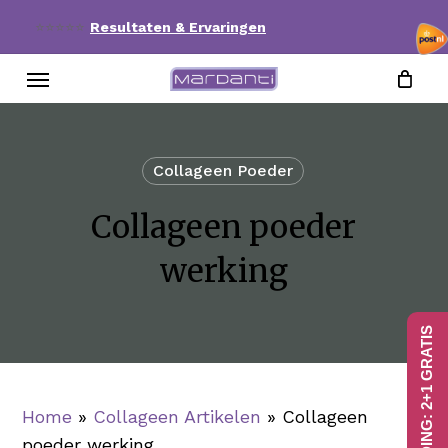
Skip
⭐⭐⭐⭐⭐
Resultaten & Ervaringen
to
Menu
main
content
Collageen Poeder
Collageen poeder
werking
AANBIEDING: 2+1 GRATIS
Home
»
Collageen Artikelen
»
Collageen
poeder werking