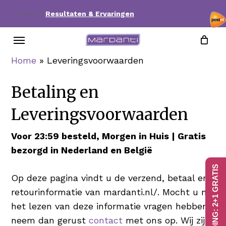
Skip
⭐⭐⭐⭐⭐
Resultaten & Ervaringen
to
Menu
main
content
Home
»
Leveringsvoorwaarden
Betaling en
Leveringsvoorwaarden
Voor 23:59 besteld, Morgen in Huis | Gratis
bezorgd in Nederland en België
AANBIEDING: 2+1 GRATIS
Op deze pagina vindt u de verzend, betaal en
retourinformatie van mardanti.nl/. Mocht u na
het lezen van deze informatie vragen hebben,
neem dan gerust
contact
met ons op. Wij zijn