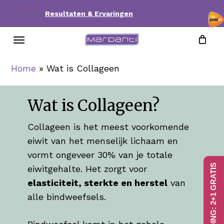
Skip
⭐⭐⭐⭐⭐
Resultaten & Ervaringen
to
Menu
main
content
Home
»
Wat is Collageen
Wat is Collageen?
Collageen is het meest voorkomende
eiwit van het menselijk lichaam en
vormt ongeveer 30% van je totale
AANBIEDING: 2+1 GRATIS
eiwitgehalte. Het zorgt voor
elasticiteit, sterkte en herstel
van
alle bindweefsels.