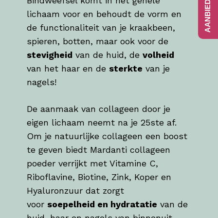
Bindweefsel komt in het gehele
lichaam voor en behoudt de vorm en
de functionaliteit van je kraakbeen,
spieren, botten, maar ook voor de
stevigheid
van de huid, de
volheid
van het haar en de
sterkte
van je
nagels!
De aanmaak van collageen door je
eigen lichaam neemt na je 25ste af.
Om je natuurlijke collageen een boost
te geven biedt Mardanti collageen
poeder verrijkt met Vitamine C,
Riboflavine, Biotine, Zink, Koper en
Hyaluronzuur dat zorgt
voor
soepelheid en hydratatie
van de
huid, haar en nagels van binnenuit.