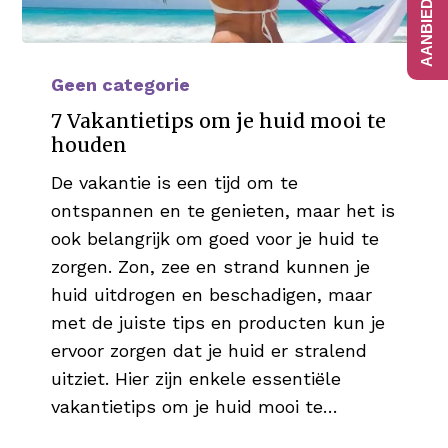
7
Vakantietips
Geen categorie
om
7 Vakantietips om je huid mooi te
je
houden
huid
De vakantie is een tijd om te
mooi
ontspannen en te genieten, maar het is
te
ook belangrijk om goed voor je huid te
houden
zorgen. Zon, zee en strand kunnen je
huid uitdrogen en beschadigen, maar
met de juiste tips en producten kun je
ervoor zorgen dat je huid er stralend
uitziet. Hier zijn enkele essentiële
vakantietips om je huid mooi te…