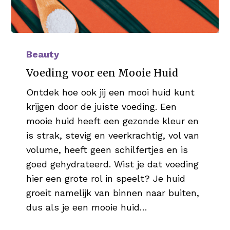
Voeding
voor
Beauty
een
Voeding voor een Mooie Huid
Mooie
Ontdek hoe ook jij een mooi huid kunt
Huid
krijgen door de juiste voeding. Een
mooie huid heeft een gezonde kleur en
is strak, stevig en veerkrachtig, vol van
volume, heeft geen schilfertjes en is
goed gehydrateerd. Wist je dat voeding
hier een grote rol in speelt? Je huid
groeit namelijk van binnen naar buiten,
dus als je een mooie huid…