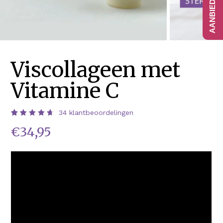
Viscollageen met
Vitamine C
34
klantbeoordelingen
Waardering
34
€
34,95
4.76
op
5
gebaseerd
op
klantbeoordelingen