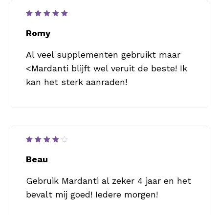
Waardering
5
uit 5
Romy
Al veel supplementen gebruikt maar
<Mardanti blijft wel veruit de beste! Ik
kan het sterk aanraden!
Waardering
4
uit
Beau
5
Gebruik Mardanti al zeker 4 jaar en het
bevalt mij goed! Iedere morgen!