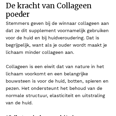
haargroei en maakt het je haren & nagels
De kracht van Collageen
sterk en in topconditie Wie wil er nu niet
poeder
vol & glanzend haar 😉
Stemmers geven bij de winnaar collageen aan
Koper voor Pigmentatie
dat ze dit supplement voornamelijk gebruiken
Koper is een nuttig mineraal en heeft een
voor de huid en bij huidveroudering. Dat is
positief resultaat op huid en haar. Koper
begrijpelijk, want als je ouder wordt maakt je
bevordert de normale pigmentatie van de
lichaam minder collageen aan.
huid én het haar.
Collageen is een eiwit dat van nature in het
Hyaluronzuur als Vochtinbrenger
lichaam voorkomt en een belangrijke
Hyaluronzuur is booming! Verschillende
bouwsteen is voor de huid, botten, spieren en
verzorgingsproducten bieden het
pezen. Het ondersteunt het behoud van de
geweldige bestandsdeel aan in serums
normale structuur, elasticiteit en uitstraling
en/of daghydratatie. Hyaluronzuur is een
van de huid.
stof die van nature voorkomt en tot 1.000
keer zijn gewicht in water kan dragen,