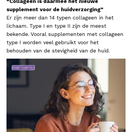
“Collageen is daarmee hét nieuwe
waardoor de huid wordt gehydrateerd en
supplement voor de huidverzorging”
beschermd. Een uitstekende
Er zijn meer dan 14 typen collageen in het
vochtinbrenger dus voor elke huidconditie!
lichaam. Type I en type II zijn de meest
bekende. Vooral supplementen met collageen
type I worden veel gebruikt voor het
behouden van de stevigheid van de huid.