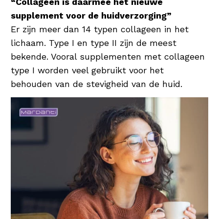
“Collageen is daarmee hét nieuwe
waardoor de huid wordt gehydrateerd en
supplement voor de huidverzorging”
beschermd. Een uitstekende
Er zijn meer dan 14 typen collageen in het
vochtinbrenger dus voor elke huidconditie!
lichaam. Type I en type II zijn de meest
bekende. Vooral supplementen met collageen
type I worden veel gebruikt voor het
behouden van de stevigheid van de huid.