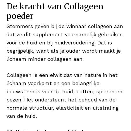
haargroei en maakt het je haren & nagels
De kracht van Collageen
sterk en in topconditie Wie wil er nu niet
poeder
vol & glanzend haar 😉
Stemmers geven bij de winnaar collageen aan
Koper voor Pigmentatie
dat ze dit supplement voornamelijk gebruiken
Koper is een nuttig mineraal en heeft een
voor de huid en bij huidveroudering. Dat is
positief resultaat op huid en haar. Koper
begrijpelijk, want als je ouder wordt maakt je
bevordert de normale pigmentatie van de
lichaam minder collageen aan.
huid én het haar.
Collageen is een eiwit dat van nature in het
Hyaluronzuur als Vochtinbrenger
lichaam voorkomt en een belangrijke
Hyaluronzuur is booming! Verschillende
bouwsteen is voor de huid, botten, spieren en
verzorgingsproducten bieden het
pezen. Het ondersteunt het behoud van de
geweldige bestandsdeel aan in serums
normale structuur, elasticiteit en uitstraling
en/of daghydratatie. Hyaluronzuur is een
van de huid.
stof die van nature voorkomt en tot 1.000
keer zijn gewicht in water kan dragen,