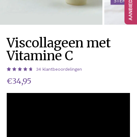
Viscollageen met
Vitamine C
34
klantbeoordelingen
Waardering
34
€
34,95
4.76
op
5
gebaseerd
op
klantbeoordelingen