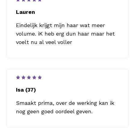
Waardering
5
uit 5
Lauren
Eindelijk krijgt mijn haar wat meer
volume. iK heb erg dun haar maar het
voelt nu al veel voller
Waardering
5
uit 5
Isa (37)
Smaakt prima, over de werking kan ik
nog geen goed oordeel geven.