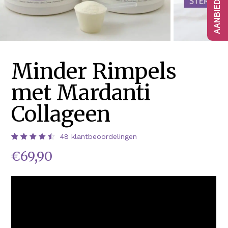
Minder Rimpels
met Mardanti
Collageen
48
klantbeoordelingen
Waardering
48
€
69,90
4.58
op 5
gebaseerd
op
klantbeoordelingen