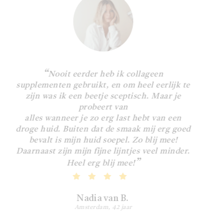
evenwichtige voeding en van een gezonde
van het kraakbeen, de huid en de botten. De
levensstijl worden gebruikt.
werking van het Collageen Peptiden van
Peptan helpen de diepere huidlagen van
binnenuit te versterken en ondersteunt de
natuurlijke aanmaak van collageen. Het
“
Nooit eerder heb ik collageen
Mardanti collageen poeder is dus een
supplementen gebruikt, en om heel eerlijk te
werkzaam complex wat de huid van binnenuit
zijn was ik een beetje sceptisch. Maar je
probeert van
voedt en zorgt voor hydratatie en een jongere
alles wanneer je zo erg last hebt van een
uitstraling.
droge huid. Buiten dat de smaak mij erg goed
bevalt is mijn huid soepel. Zo blij mee!
Daarnaast zijn mijn fijne lijntjes veel minder.
”
Heel erg blij mee!
Nadia van B.
Amsterdam, 42 jaar