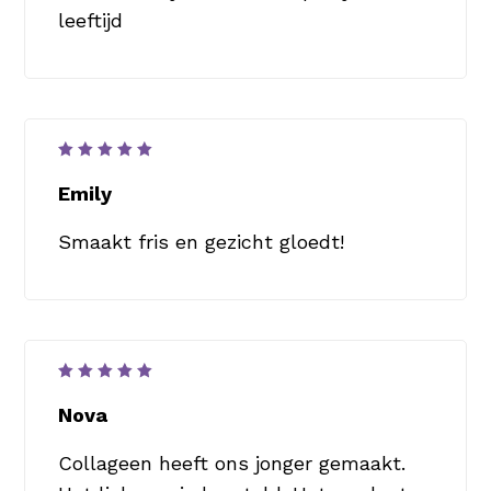
leeftijd
Waardering
5
uit 5
Emily
Smaakt fris en gezicht gloedt!
Waardering
5
uit 5
Nova
Collageen heeft ons jonger gemaakt.