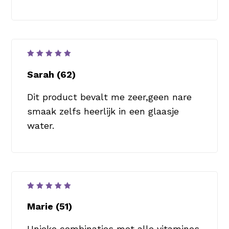
Waardering
5
uit 5
Sarah (62)
Dit product bevalt me zeer,geen nare
smaak zelfs heerlijk in een glaasje
water.
Waardering
5
uit 5
Marie (51)
Unieke combinaties met alle vitamines