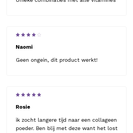
Waardering
4
uit
Naomi
5
Geen ongein, dit product werkt!
Waardering
5
uit 5
Rosie
ik zocht langere tijd naar een collageen
poeder. Ben blij met deze want het lost