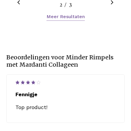
/
1
2
3
3
Meer Resultaten
Beoordelingen voor
Minder Rimpels
met Mardanti Collageen
Waardering
4
uit
Fennigje
5
Top product!