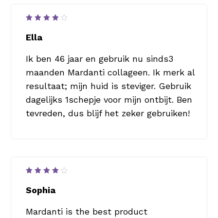
Waardering
4
uit
Ella
5
Ik ben 46 jaar en gebruik nu sinds3
maanden Mardanti collageen. Ik merk al
resultaat; mijn huid is steviger. Gebruik
dagelijks 1schepje voor mijn ontbijt. Ben
tevreden, dus blijf het zeker gebruiken!
Waardering
4
uit
Sophia
5
Mardanti is the best product