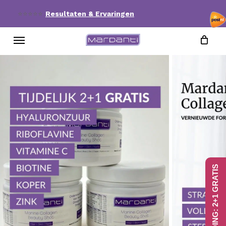
Skip
⭐⭐⭐⭐⭐
Resultaten & Ervaringen
to
Menu
main
content
AANBIEDING: 2+1 GRATIS