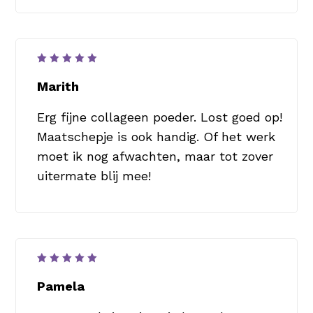
Waardering
5
uit 5
Marith
Erg fijne collageen poeder. Lost goed op!
Maatschepje is ook handig. Of het werk
moet ik nog afwachten, maar tot zover
uitermate blij mee!
Waardering
5
uit 5
Pamela