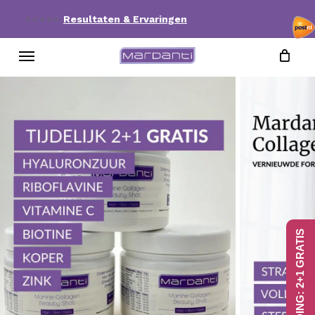
Skip
⭐⭐⭐⭐⭐
Resultaten & Ervaringen
to
Menu
main
content
AANBIEDING: 2+1 GRATIS