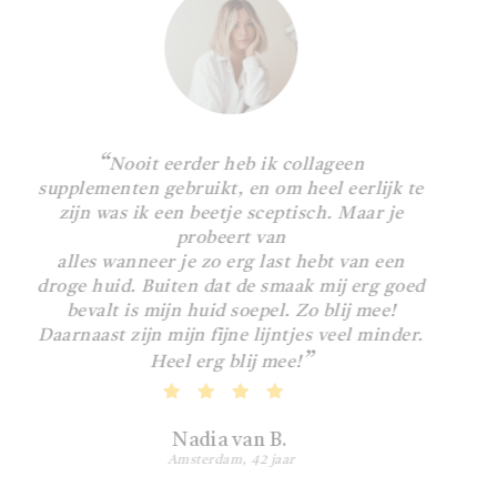
evenwichtige voeding en van een gezonde
van het kraakbeen, de huid en de botten. De
levensstijl worden gebruikt.
werking van het Collageen Peptiden van
Peptan helpen de diepere huidlagen van
binnenuit te versterken en ondersteunt de
natuurlijke aanmaak van collageen. Het
“
Nooit eerder heb ik collageen
Mardanti collageen poeder is dus een
supplementen gebruikt, en om heel eerlijk te
werkzaam complex wat de huid van binnenuit
zijn was ik een beetje sceptisch. Maar je
probeert van
voedt en zorgt voor hydratatie en een jongere
alles wanneer je zo erg last hebt van een
uitstraling.
droge huid. Buiten dat de smaak mij erg goed
bevalt is mijn huid soepel. Zo blij mee!
Daarnaast zijn mijn fijne lijntjes veel minder.
”
Heel erg blij mee!
Nadia van B.
Amsterdam, 42 jaar