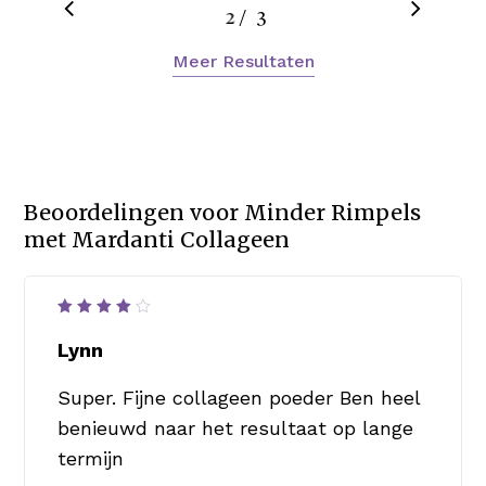
/
1
2
3
3
Meer Resultaten
Beoordelingen voor
Minder Rimpels
met Mardanti Collageen
Waardering
4
uit
Lynn
5
Super. Fijne collageen poeder Ben heel
benieuwd naar het resultaat op lange
termijn