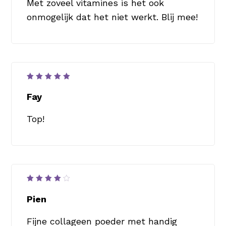
Met zoveel vitamines is het ook
onmogelijk dat het niet werkt. Blij mee!
Waardering
5
uit 5
Fay
Top!
Waardering
4
uit
Pien
5
Fijne collageen poeder met handig