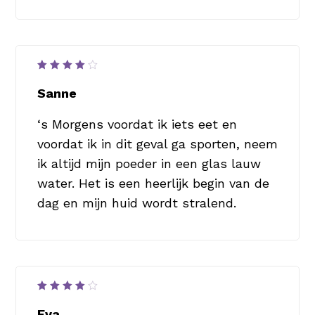
Waardering
4
uit
Sanne
5
‘s Morgens voordat ik iets eet en
voordat ik in dit geval ga sporten, neem
ik altijd mijn poeder in een glas lauw
water. Het is een heerlijk begin van de
dag en mijn huid wordt stralend.
Waardering
4
uit
Eva