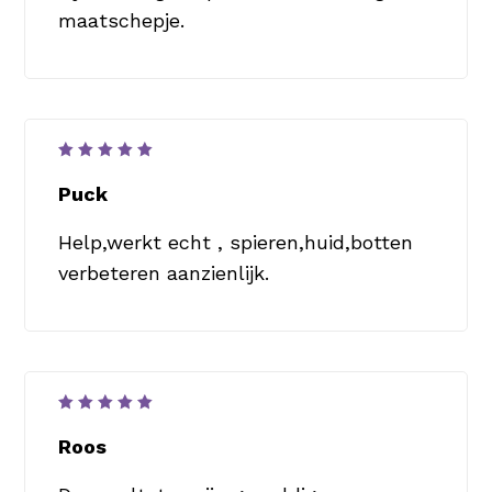
maatschepje.
Waardering
5
uit 5
Puck
Help,werkt echt , spieren,huid,botten
verbeteren aanzienlijk.
Waardering
5
uit 5
Roos