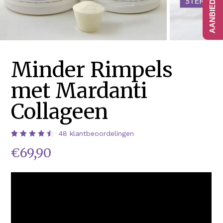
Minder Rimpels
met Mardanti
Collageen
48
klantbeoordelingen
Waardering
48
€
69,90
4.58
op 5
gebaseerd
op
klantbeoordelingen