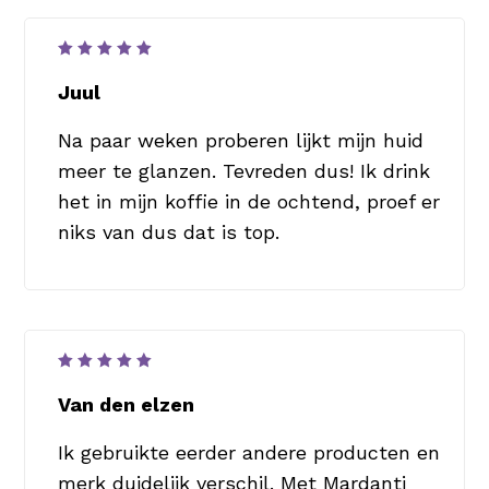
Waardering
5
uit 5
Juul
Na paar weken proberen lijkt mijn huid
meer te glanzen. Tevreden dus! Ik drink
het in mijn koffie in de ochtend, proef er
niks van dus dat is top.
Waardering
5
uit 5
Van den elzen
Ik gebruikte eerder andere producten en
merk duidelijk verschil. Met Mardanti