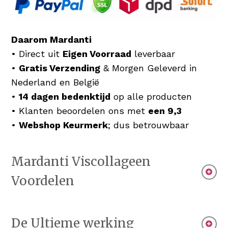
Daarom Mardanti
• Direct uit
Eigen Voorraad
leverbaar
•
Gratis Verzending
& Morgen Geleverd in
Nederland en België
•
14 dagen bedenktijd
op alle producten
• Klanten beoordelen ons met
een 9,3
•
Webshop Keurmerk
; dus betrouwbaar
Mardanti Viscollageen
Voordelen
Het gehydrolyseerde viscollageen draagt
De Ultieme werking
bij aan de vorming van collageen in huid,