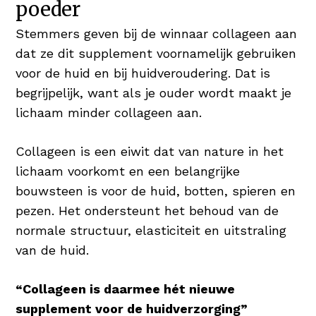
poeder
vol & glanzend haar 😉
Stemmers geven bij de winnaar collageen aan
Koper voor Pigmentatie
dat ze dit supplement voornamelijk gebruiken
Koper is een nuttig mineraal en heeft een
voor de huid en bij huidveroudering. Dat is
positief resultaat op huid en haar. Koper
begrijpelijk, want als je ouder wordt maakt je
bevordert de normale pigmentatie van de
lichaam minder collageen aan.
huid én het haar.
Collageen is een eiwit dat van nature in het
Hyaluronzuur als Vochtinbrenger
lichaam voorkomt en een belangrijke
Hyaluronzuur is booming! Verschillende
bouwsteen is voor de huid, botten, spieren en
verzorgingsproducten bieden het
pezen. Het ondersteunt het behoud van de
geweldige bestandsdeel aan in serums
normale structuur, elasticiteit en uitstraling
en/of daghydratatie. Hyaluronzuur is een
van de huid.
stof die van nature voorkomt en tot 1.000
keer zijn gewicht in water kan dragen,
“Collageen is daarmee hét nieuwe
waardoor de huid wordt gehydrateerd en
supplement voor de huidverzorging”