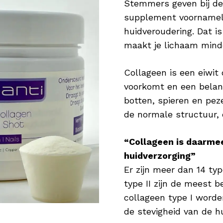
Stemmers geven bij de 
Zink voor Nagels
supplement voornamelij
Zink is onderdeel van vele enzymen in het l
huidveroudering. Dat is
nodig zijn om processen in het lichaam mog
maakt je lichaam mind
veel betekenen voor je haar. Het draagt bij
haar & nagels. Daarnaast is het goed voor h
Collageen is een eiwit
nagels sterk en in topconditie Wie wil er nu
voorkomt en een belang
botten, spieren en pe
Koper voor Pigmentatie
de normale structuur, e
Koper is een nuttig mineraal en heeft een po
Koper bevordert de normale pigmentatie van
“Collageen is daarme
huidverzorging”
Hyaluronzuur als Vochtinbrenger
Er zijn meer dan 14 typ
Hyaluronzuur is booming! Verschillende ver
type II zijn de meest
geweldige bestandsdeel aan in serums en/o
collageen type I worde
stof die van nature voorkomt en tot 1.000 k
de stevigheid van de hu
waardoor de huid wordt gehydrateerd en b