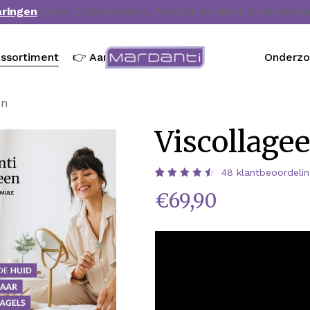
aringen
| Voor 23:59 besteld, Morgen in Huis | Gratis bez
ssortiment
👉 Aanbieding
Onderz
en
Viscollage
48
klantbeoordeli
Waardering
48
€
69,90
4.60
op 5
gebaseerd
op
klantbeoordelingen