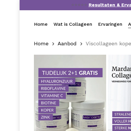
Skip
⭐⭐⭐⭐⭐
Resultaten & Erv
to
main
Home
Wat is Collageen
Ervaringen
A
content
Home
Aanbod
Viscollageen kop