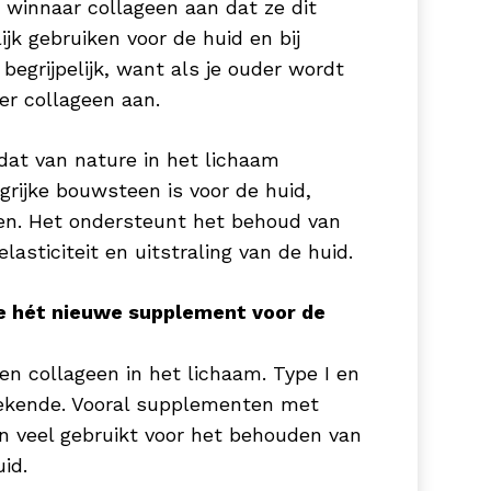
winnaar collageen aan dat ze dit
k gebruiken voor de huid en bij
ichaam. Enzymen zijn stoffen die
 begrijpelijk, want als je ouder wordt
elijk te maken. Zink kan ontzettend
er collageen aan.
 tot de instandhouding van normaal
aargroei en maakt het je haren &
 dat van nature in het lichaam
 niet vol & glanzend haar 😉
rijke bouwsteen is voor de huid,
zen. Het ondersteunt het behoud van
lasticiteit en uitstraling van de huid.
sitief resultaat op huid en haar.
 de huid én het haar.
e hét nieuwe supplement voor de
en collageen in het lichaam. Type I en
zorgingsproducten bieden het
 bekende. Vooral supplementen met
f daghydratatie. Hyaluronzuur is een
n veel gebruikt voor het behouden van
eer zijn gewicht in water kan dragen,
id.
eschermd. Een uitstekende