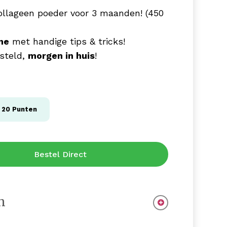
ollageen poeder voor 3 maanden! (450
ne
met handige tips & tricks!
steld,
morgen in huis
!
g
20
Punten
Bestel Direct
n