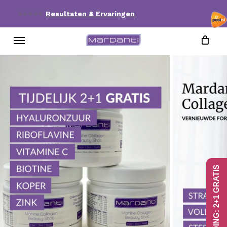
Skip
⭐⭐⭐⭐⭐
Resultaten & Ervaringen
to
Menu
main
content
AANBIEDING: 2+1 GRATIS