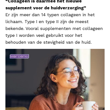
“Collageen is daarmee hét nieuwe
waardoor de huid wordt gehydrateerd en
supplement voor de huidverzorging”
beschermd. Een uitstekende
Er zijn meer dan 14 typen collageen in het
vochtinbrenger dus voor elke huidconditie!
lichaam. Type I en type II zijn de meest
bekende. Vooral supplementen met collageen
type I worden veel gebruikt voor het
behouden van de stevigheid van de huid.