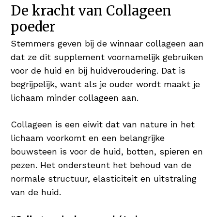
haargroei en maakt het je haren & nagels
De kracht van Collageen
sterk en in topconditie Wie wil er nu niet
poeder
vol & glanzend haar 😉
Stemmers geven bij de winnaar collageen aan
Koper voor Pigmentatie
dat ze dit supplement voornamelijk gebruiken
Koper is een nuttig mineraal en heeft een
voor de huid en bij huidveroudering. Dat is
positief resultaat op huid en haar. Koper
begrijpelijk, want als je ouder wordt maakt je
bevordert de normale pigmentatie van de
lichaam minder collageen aan.
huid én het haar.
Collageen is een eiwit dat van nature in het
Hyaluronzuur als Vochtinbrenger
lichaam voorkomt en een belangrijke
Hyaluronzuur is booming! Verschillende
bouwsteen is voor de huid, botten, spieren en
verzorgingsproducten bieden het
pezen. Het ondersteunt het behoud van de
geweldige bestandsdeel aan in serums
normale structuur, elasticiteit en uitstraling
en/of daghydratatie. Hyaluronzuur is een
van de huid.
stof die van nature voorkomt en tot 1.000
keer zijn gewicht in water kan dragen,