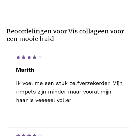
Beoordelingen voor
Vis collageen voor
een mooie huid
Waardering
4
uit
Marith
5
Ik voel me een stuk zelfverzekerder. Mijn
rimpels zijn minder maar vooral mijn
haar is veeeeel voller