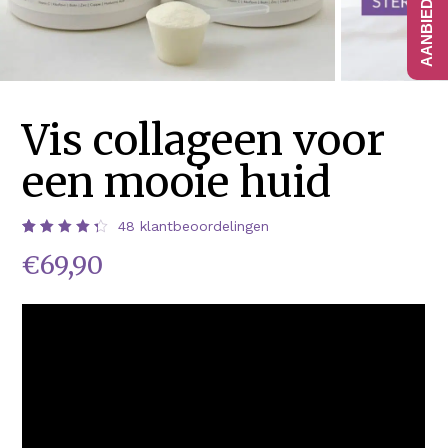
Vis collageen voor
een mooie huid
48
klantbeoordelingen
Waardering
48
€
69,90
4.42
op 5
gebaseerd
op
klantbeoordelingen