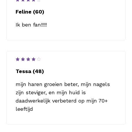
Waardering
4
uit
Feline (60)
5
Ik ben fan!!!!!
Waardering
4
uit
Tessa (48)
5
mijn haren groeien beter, mijn nagels
zijn steviger, en mijn huid is
daadwerkelijk verbeterd op mijn 70+
leeftijd