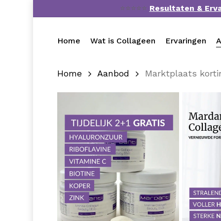
Skip
⭐⭐⭐⭐⭐
Resultaten & Erv
to
main
Home
Wat is Collageen
Ervaringen
A
content
Home
Aanbod
Marktplaats korti