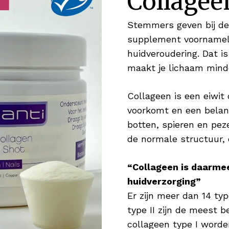
Collagee
blijven.
Stemmers geven bij de 
Zink voor Nagels
supplement voornamelij
Zink is onderdeel van vele enzymen in het l
huidveroudering. Dat is
nodig zijn om processen in het lichaam mog
maakt je lichaam mind
veel betekenen voor je haar. Het draagt bij
haar & nagels. Daarnaast is het goed voor h
Collageen is een eiwit
nagels sterk en in topconditie Wie wil er nu
voorkomt en een belang
botten, spieren en pe
Koper voor Pigmentatie
de normale structuur, e
Koper is een nuttig mineraal en heeft een po
Koper bevordert de normale pigmentatie van
“Collageen is daarme
huidverzorging”
Hyaluronzuur als Vochtinbrenger
Er zijn meer dan 14 typ
Hyaluronzuur is booming! Verschillende ver
type II zijn de meest
geweldige bestandsdeel aan in serums en/o
collageen type I worde