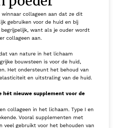
n poeder
winnaar collageen aan dat ze dit
k gebruiken voor de huid en bij
ichaam. Enzymen zijn stoffen die
 begrijpelijk, want als je ouder wordt
elijk te maken. Zink kan ontzettend
er collageen aan.
 tot de instandhouding van normaal
aargroei en maakt het je haren &
 dat van nature in het lichaam
 niet vol & glanzend haar 😉
rijke bouwsteen is voor de huid,
zen. Het ondersteunt het behoud van
lasticiteit en uitstraling van de huid.
sitief resultaat op huid en haar.
 de huid én het haar.
e hét nieuwe supplement voor de
en collageen in het lichaam. Type I en
zorgingsproducten bieden het
 bekende. Vooral supplementen met
f daghydratatie. Hyaluronzuur is een
n veel gebruikt voor het behouden van