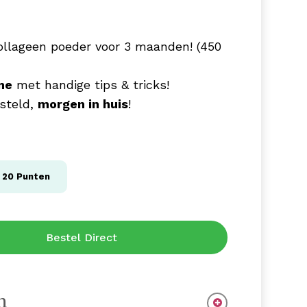
ollageen poeder voor 3 maanden! (450
ne
met handige tips & tricks!
steld,
morgen in huis
!
g
20
Punten
Bestel Direct
n