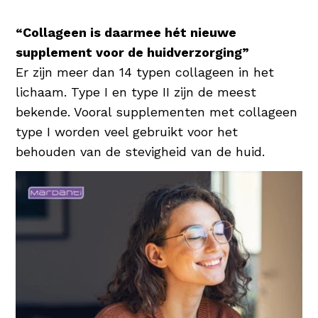
stof die van nature voorkomt en tot 1.000
keer zijn gewicht in water kan dragen,
“Collageen is daarmee hét nieuwe
waardoor de huid wordt gehydrateerd en
supplement voor de huidverzorging”
beschermd. Een uitstekende
Er zijn meer dan 14 typen collageen in het
vochtinbrenger dus voor elke huidconditie!
lichaam. Type I en type II zijn de meest
bekende. Vooral supplementen met collageen
type I worden veel gebruikt voor het
behouden van de stevigheid van de huid.