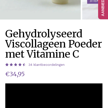
Gehydrolyseerd
Viscollageen Poeder
met Vitamine C
34
klantbeoordelingen
Waardering
34
€
34,95
4.56
op 5
gebaseerd
op
klantbeoordelingen