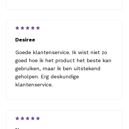
Waardering
5
uit 5
Desiree
Goede klantenservice. Ik wist niet zo
goed hoe ik het product het beste kan
gebruiken, maar ik ben uitstekend
geholpen. Erg deskundige
klantenservice.
Waardering
5
uit 5