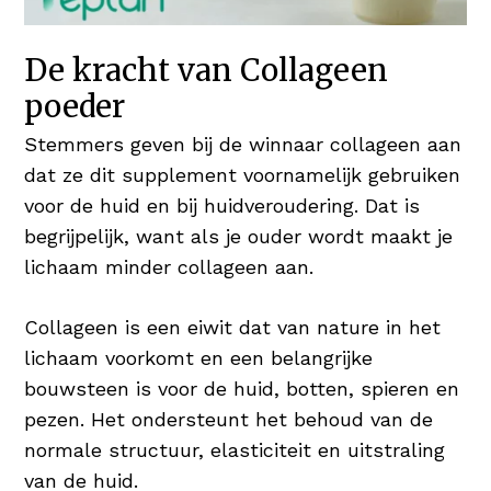
nagels. Daarnaast is het goed voor
haargroei en maakt het je haren & nagels
De kracht van Collageen
sterk en in topconditie Wie wil er nu niet
poeder
vol & glanzend haar 😉
Stemmers geven bij de winnaar collageen aan
Koper voor Pigmentatie
dat ze dit supplement voornamelijk gebruiken
Koper is een nuttig mineraal en heeft een
voor de huid en bij huidveroudering. Dat is
positief resultaat op huid en haar. Koper
begrijpelijk, want als je ouder wordt maakt je
bevordert de normale pigmentatie van de
lichaam minder collageen aan.
huid én het haar.
Collageen is een eiwit dat van nature in het
Hyaluronzuur als Vochtinbrenger
lichaam voorkomt en een belangrijke
Hyaluronzuur is booming! Verschillende
bouwsteen is voor de huid, botten, spieren en
verzorgingsproducten bieden het
pezen. Het ondersteunt het behoud van de
geweldige bestandsdeel aan in serums
normale structuur, elasticiteit en uitstraling
en/of daghydratatie. Hyaluronzuur is een
van de huid.