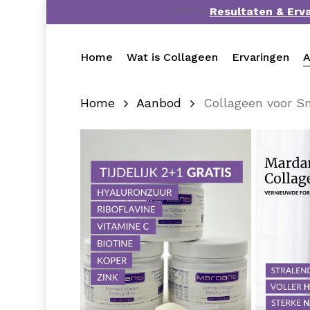
Skip
⭐⭐⭐⭐⭐
Resultaten & Erv
to
main
Home
Wat is Collageen
Ervaringen
A
content
Home
Aanbod
Collageen voor S