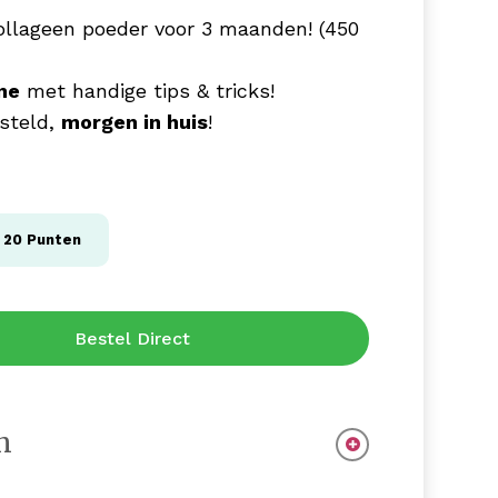
ollageen poeder voor 3 maanden! (450
ne
met handige tips & tricks!
steld,
morgen in huis
!
g
20
Punten
Bestel Direct
n