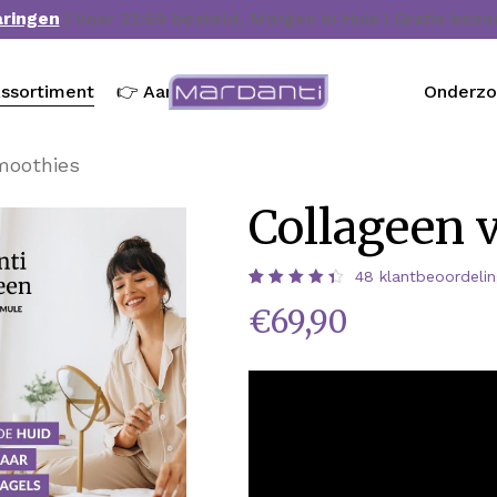
aringen
| Voor 23:59 besteld, Morgen in Huis | Gratis bez
ssortiment
👉 Aanbieding
Onderz
moothies
Collageen 
48
klantbeoordeli
Waardering
48
€
69,90
4.48
op 5
gebaseerd
op
klantbeoordelingen