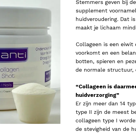
Stemmers geven bij de 
Zink voor Nagels
supplement voornamelij
Zink is onderdeel van vele enzymen in het l
huidveroudering. Dat is
nodig zijn om processen in het lichaam mog
maakt je lichaam mind
veel betekenen voor je haar. Het draagt bij
haar & nagels. Daarnaast is het goed voor h
Collageen is een eiwit
nagels sterk en in topconditie Wie wil er nu
voorkomt en een belang
botten, spieren en pe
Koper voor Pigmentatie
de normale structuur, e
Koper is een nuttig mineraal en heeft een po
Koper bevordert de normale pigmentatie van
“Collageen is daarme
huidverzorging”
Hyaluronzuur als Vochtinbrenger
Er zijn meer dan 14 typ
Hyaluronzuur is booming! Verschillende ver
type II zijn de meest
geweldige bestandsdeel aan in serums en/o
collageen type I worde
stof die van nature voorkomt en tot 1.000 k
de stevigheid van de hu
waardoor de huid wordt gehydrateerd en b