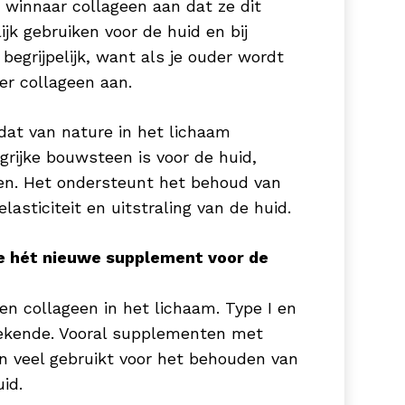
winnaar collageen aan dat ze dit
k gebruiken voor de huid en bij
ichaam. Enzymen zijn stoffen die
 begrijpelijk, want als je ouder wordt
elijk te maken. Zink kan ontzettend
er collageen aan.
 tot de instandhouding van normaal
aargroei en maakt het je haren &
 dat van nature in het lichaam
 niet vol & glanzend haar 😉
rijke bouwsteen is voor de huid,
zen. Het ondersteunt het behoud van
lasticiteit en uitstraling van de huid.
sitief resultaat op huid en haar.
 de huid én het haar.
e hét nieuwe supplement voor de
en collageen in het lichaam. Type I en
zorgingsproducten bieden het
 bekende. Vooral supplementen met
f daghydratatie. Hyaluronzuur is een
n veel gebruikt voor het behouden van
eer zijn gewicht in water kan dragen,
id.
eschermd. Een uitstekende