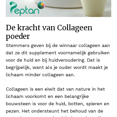
betekenen voor je haar. Het draagt bij tot
de instandhouding van normaal haar &
nagels. Daarnaast is het goed voor
haargroei en maakt het je haren & nagels
De kracht van Collageen
sterk en in topconditie Wie wil er nu niet
poeder
vol & glanzend haar 😉
Stemmers geven bij de winnaar collageen aan
Koper voor Pigmentatie
dat ze dit supplement voornamelijk gebruiken
Koper is een nuttig mineraal en heeft een
voor de huid en bij huidveroudering. Dat is
positief resultaat op huid en haar. Koper
begrijpelijk, want als je ouder wordt maakt je
bevordert de normale pigmentatie van de
lichaam minder collageen aan.
huid én het haar.
Collageen is een eiwit dat van nature in het
Hyaluronzuur als Vochtinbrenger
lichaam voorkomt en een belangrijke
Hyaluronzuur is booming! Verschillende
bouwsteen is voor de huid, botten, spieren en
verzorgingsproducten bieden het
pezen. Het ondersteunt het behoud van de
geweldige bestandsdeel aan in serums