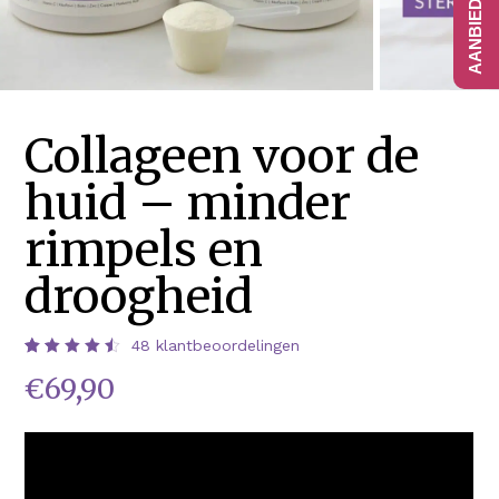
Collageen voor de
huid – minder
rimpels en
droogheid
48
klantbeoordelingen
Waardering
48
€
69,90
4.58
op 5
gebaseerd
op
klantbeoordelingen