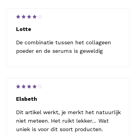
Waardering
4
uit
Lotte
5
De combinatie tussen het collageen
poeder en de serums is geweldig
Waardering
4
uit
Elsbeth
5
Dit artikel werkt, je merkt het natuurlijk
niet meteen. Het ruikt lekker… Wat
uniek is voor dit soort producten.