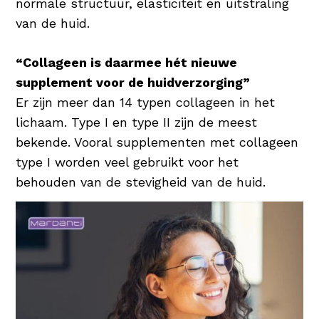
normale structuur, elasticiteit en uitstraling
en/of daghydratatie. Hyaluronzuur is een
van de huid.
stof die van nature voorkomt en tot 1.000
keer zijn gewicht in water kan dragen,
“Collageen is daarmee hét nieuwe
waardoor de huid wordt gehydrateerd en
supplement voor de huidverzorging”
beschermd. Een uitstekende
Er zijn meer dan 14 typen collageen in het
vochtinbrenger dus voor elke huidconditie!
lichaam. Type I en type II zijn de meest
bekende. Vooral supplementen met collageen
type I worden veel gebruikt voor het
behouden van de stevigheid van de huid.