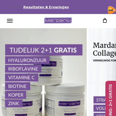
Skip
⭐⭐⭐⭐⭐
Resultaten & Ervaringen
to
Menu
main
content
AANBIEDING: 2+1 GRATIS