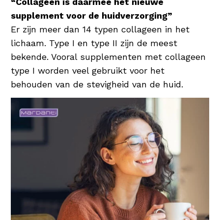
“Collageen is daarmee hét nieuwe
waardoor de huid wordt gehydrateerd en
supplement voor de huidverzorging”
beschermd. Een uitstekende
Er zijn meer dan 14 typen collageen in het
vochtinbrenger dus voor elke huidconditie!
lichaam. Type I en type II zijn de meest
bekende. Vooral supplementen met collageen
type I worden veel gebruikt voor het
behouden van de stevigheid van de huid.