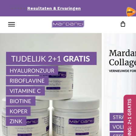
Skip
⭐⭐⭐⭐⭐
Resultaten & Ervaringen
to
Menu
main
content
AANBIEDING: 2+1 GRATIS