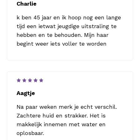
5
uit 5
Charlie
k ben 45 jaar en ik hoop nog een lange
tijd een ietwat jeugdige uitstraling te
hebben en te behouden. Mijn haar
begint weer iets voller te worden
Waardering
5
uit 5
Aagtje
Na paar weken merk je echt verschil.
Zachtere huid en strakker. Het is
makkelijk innemen met water en
oplosbaar.