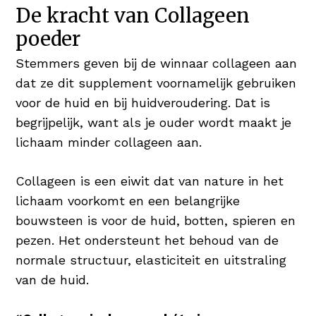
haargroei en maakt het je haren & nagels
De kracht van Collageen
sterk en in topconditie Wie wil er nu niet
poeder
vol & glanzend haar 😉
Stemmers geven bij de winnaar collageen aan
Koper voor Pigmentatie
dat ze dit supplement voornamelijk gebruiken
Koper is een nuttig mineraal en heeft een
voor de huid en bij huidveroudering. Dat is
positief resultaat op huid en haar. Koper
begrijpelijk, want als je ouder wordt maakt je
bevordert de normale pigmentatie van de
lichaam minder collageen aan.
huid én het haar.
Collageen is een eiwit dat van nature in het
Hyaluronzuur als Vochtinbrenger
lichaam voorkomt en een belangrijke
Hyaluronzuur is booming! Verschillende
bouwsteen is voor de huid, botten, spieren en
verzorgingsproducten bieden het
pezen. Het ondersteunt het behoud van de
geweldige bestandsdeel aan in serums
normale structuur, elasticiteit en uitstraling
en/of daghydratatie. Hyaluronzuur is een
van de huid.
stof die van nature voorkomt en tot 1.000
keer zijn gewicht in water kan dragen,