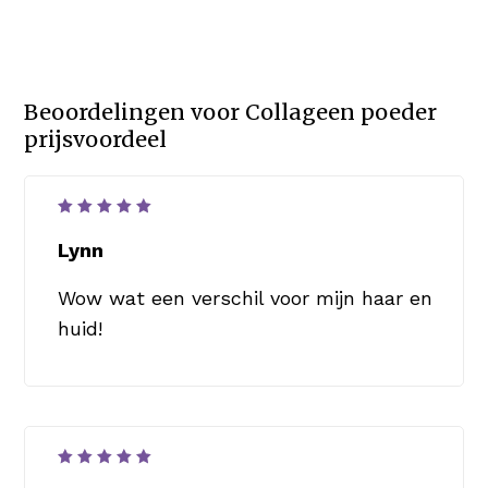
Beoordelingen voor
Collageen poeder
prijsvoordeel
Waardering
5
uit 5
Lynn
Wow wat een verschil voor mijn haar en
huid!
Waardering