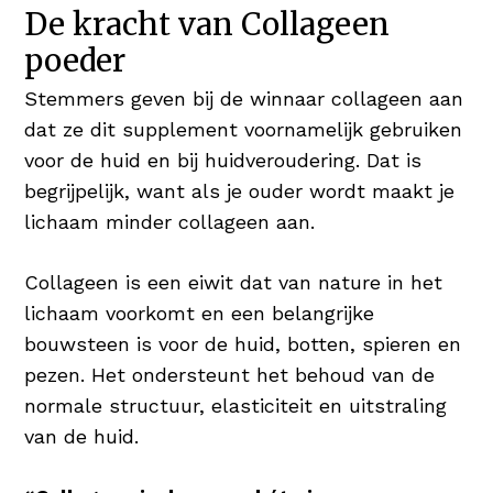
haargroei en maakt het je haren & nagels
De kracht van Collageen
sterk en in topconditie Wie wil er nu niet
poeder
vol & glanzend haar 😉
Stemmers geven bij de winnaar collageen aan
Koper voor Pigmentatie
dat ze dit supplement voornamelijk gebruiken
Koper is een nuttig mineraal en heeft een
voor de huid en bij huidveroudering. Dat is
positief resultaat op huid en haar. Koper
begrijpelijk, want als je ouder wordt maakt je
bevordert de normale pigmentatie van de
lichaam minder collageen aan.
huid én het haar.
Collageen is een eiwit dat van nature in het
Hyaluronzuur als Vochtinbrenger
lichaam voorkomt en een belangrijke
Hyaluronzuur is booming! Verschillende
bouwsteen is voor de huid, botten, spieren en
verzorgingsproducten bieden het
pezen. Het ondersteunt het behoud van de
geweldige bestandsdeel aan in serums
normale structuur, elasticiteit en uitstraling
en/of daghydratatie. Hyaluronzuur is een
van de huid.
stof die van nature voorkomt en tot 1.000
keer zijn gewicht in water kan dragen,