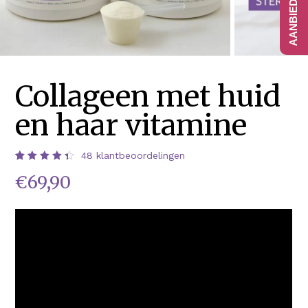
Collageen met huid
en haar vitamine
48
klantbeoordelingen
Waardering
48
€
69,90
4.48
op 5
gebaseerd
op
klantbeoordelingen