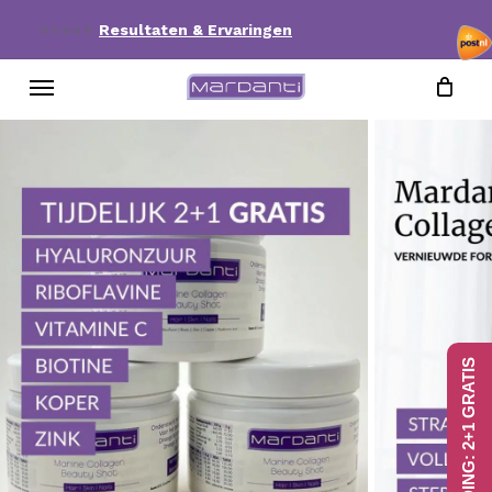
Skip
⭐⭐⭐⭐⭐
Resultaten & Ervaringen
to
Menu
main
content
AANBIEDING: 2+1 GRATIS