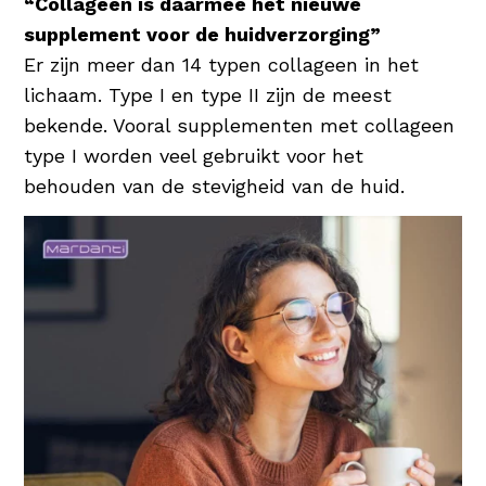
“Collageen is daarmee hét nieuwe
waardoor de huid wordt gehydrateerd en
supplement voor de huidverzorging”
beschermd. Een uitstekende
Er zijn meer dan 14 typen collageen in het
vochtinbrenger dus voor elke huidconditie!
lichaam. Type I en type II zijn de meest
bekende. Vooral supplementen met collageen
type I worden veel gebruikt voor het
behouden van de stevigheid van de huid.