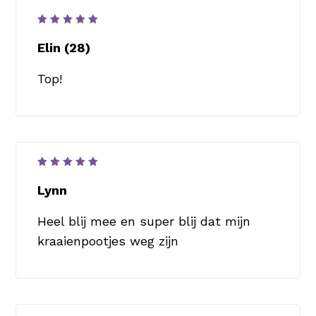
Waardering
5
uit 5
Elin (28)
Top!
Waardering
5
uit 5
Lynn
Heel blij mee en super blij dat mijn
kraaienpootjes weg zijn