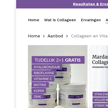
Skip
⭐⭐⭐⭐⭐
Resultaten & Erv
to
main
Home
Wat is Collageen
Ervaringen
A
content
Home
Aanbod
Collageen en Vit