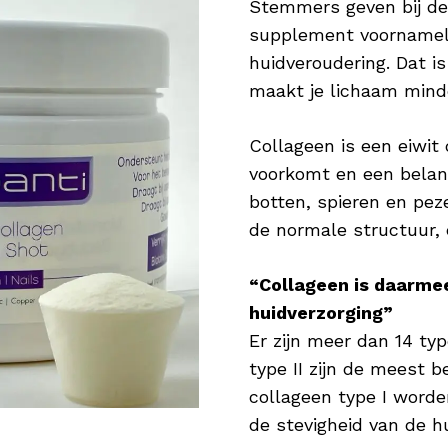
Stemmers geven bij de 
Zink voor Nagels
supplement voornamelij
Zink is onderdeel van vele enzymen in het l
huidveroudering. Dat is
nodig zijn om processen in het lichaam mog
maakt je lichaam mind
veel betekenen voor je haar. Het draagt bij
haar & nagels. Daarnaast is het goed voor h
Collageen is een eiwit
nagels sterk en in topconditie Wie wil er nu
voorkomt en een belang
botten, spieren en pe
Koper voor Pigmentatie
de normale structuur, e
Koper is een nuttig mineraal en heeft een po
Koper bevordert de normale pigmentatie van
“Collageen is daarme
huidverzorging”
Hyaluronzuur als Vochtinbrenger
Er zijn meer dan 14 typ
Hyaluronzuur is booming! Verschillende ver
type II zijn de meest
geweldige bestandsdeel aan in serums en/o
collageen type I worde
stof die van nature voorkomt en tot 1.000 k
de stevigheid van de hu
waardoor de huid wordt gehydrateerd en b