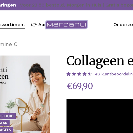
aringen
| Voor 23:59 besteld, Morgen in Huis | Gratis bez
ssortiment
👉 Aanbieding
Onderz
amine C
Collageen 
48
klantbeoordeli
Waardering
48
€
69,90
4.58
op 5
gebaseerd
op
klantbeoordelingen