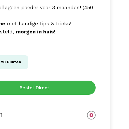
ollageen poeder voor 3 maanden! (450
ne
met handige tips & tricks!
steld,
morgen in huis
!
g
20
Punten
Bestel Direct
n