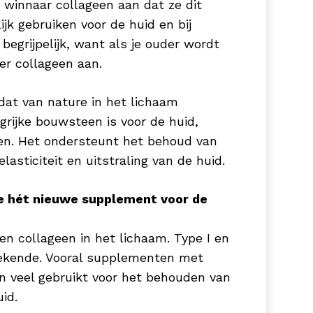
winnaar collageen aan dat ze dit
k gebruiken voor de huid en bij
ichaam. Enzymen zijn stoffen die
 begrijpelijk, want als je ouder wordt
elijk te maken. Zink kan ontzettend
er collageen aan.
 tot de instandhouding van normaal
aargroei en maakt het je haren &
 dat van nature in het lichaam
 niet vol & glanzend haar 😉
rijke bouwsteen is voor de huid,
zen. Het ondersteunt het behoud van
lasticiteit en uitstraling van de huid.
sitief resultaat op huid en haar.
 de huid én het haar.
e hét nieuwe supplement voor de
en collageen in het lichaam. Type I en
zorgingsproducten bieden het
 bekende. Vooral supplementen met
f daghydratatie. Hyaluronzuur is een
n veel gebruikt voor het behouden van
eer zijn gewicht in water kan dragen,
id.
eschermd. Een uitstekende