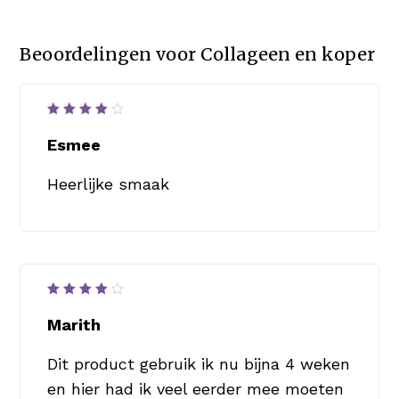
Beoordelingen voor
Collageen en koper
Waardering
4
uit
Esmee
5
Heerlijke smaak
Waardering
4
uit
Marith
5
Dit product gebruik ik nu bijna 4 weken
en hier had ik veel eerder mee moeten