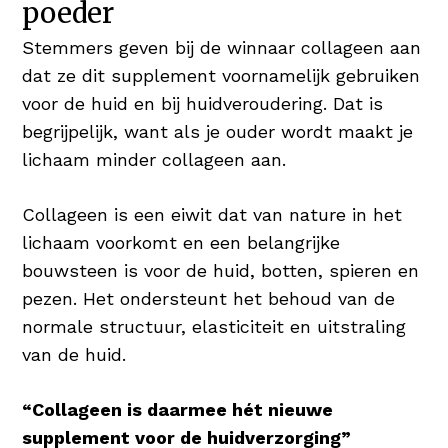
poeder
vol & glanzend haar 😉
Stemmers geven bij de winnaar collageen aan
Koper voor Pigmentatie
dat ze dit supplement voornamelijk gebruiken
Koper is een nuttig mineraal en heeft een
voor de huid en bij huidveroudering. Dat is
positief resultaat op huid en haar. Koper
begrijpelijk, want als je ouder wordt maakt je
bevordert de normale pigmentatie van de
lichaam minder collageen aan.
huid én het haar.
Collageen is een eiwit dat van nature in het
Hyaluronzuur als Vochtinbrenger
lichaam voorkomt en een belangrijke
Hyaluronzuur is booming! Verschillende
bouwsteen is voor de huid, botten, spieren en
verzorgingsproducten bieden het
pezen. Het ondersteunt het behoud van de
geweldige bestandsdeel aan in serums
normale structuur, elasticiteit en uitstraling
en/of daghydratatie. Hyaluronzuur is een
van de huid.
stof die van nature voorkomt en tot 1.000
keer zijn gewicht in water kan dragen,
“Collageen is daarmee hét nieuwe
waardoor de huid wordt gehydrateerd en
supplement voor de huidverzorging”