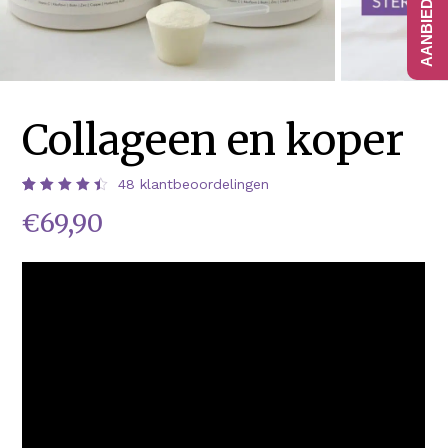
Collageen en koper
48
klantbeoordelingen
Waardering
48
€
69,90
4.52
op 5
gebaseerd
op
klantbeoordelingen