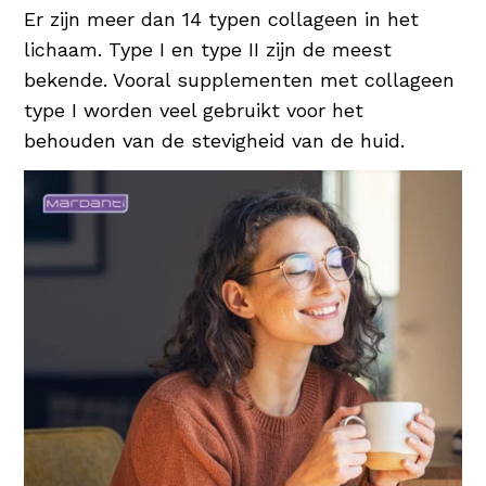
beschermd. Een uitstekende
Er zijn meer dan 14 typen collageen in het
vochtinbrenger dus voor elke huidconditie!
lichaam. Type I en type II zijn de meest
bekende. Vooral supplementen met collageen
type I worden veel gebruikt voor het
behouden van de stevigheid van de huid.