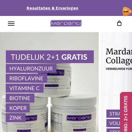
Skip
⭐⭐⭐⭐⭐
Resultaten & Ervaringen
to
Menu
main
content
AANBIEDING: 2+1 GRATIS