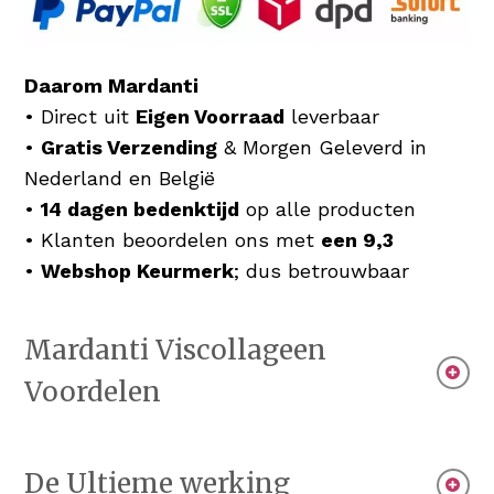
Daarom Mardanti
• Direct uit
Eigen Voorraad
leverbaar
•
Gratis Verzending
& Morgen Geleverd in
Nederland en België
•
14 dagen bedenktijd
op alle producten
• Klanten beoordelen ons met
een 9,3
•
Webshop Keurmerk
; dus betrouwbaar
Mardanti Viscollageen
Voordelen
Het gehydrolyseerde viscollageen draagt
De Ultieme werking
bij aan de vorming van collageen in huid,