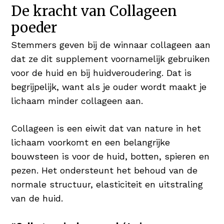
haargroei en maakt het je haren & nagels
De kracht van Collageen
sterk en in topconditie Wie wil er nu niet
poeder
vol & glanzend haar 😉
Stemmers geven bij de winnaar collageen aan
Koper voor Pigmentatie
dat ze dit supplement voornamelijk gebruiken
Koper is een nuttig mineraal en heeft een
voor de huid en bij huidveroudering. Dat is
positief resultaat op huid en haar. Koper
begrijpelijk, want als je ouder wordt maakt je
bevordert de normale pigmentatie van de
lichaam minder collageen aan.
huid én het haar.
Collageen is een eiwit dat van nature in het
Hyaluronzuur als Vochtinbrenger
lichaam voorkomt en een belangrijke
Hyaluronzuur is booming! Verschillende
bouwsteen is voor de huid, botten, spieren en
verzorgingsproducten bieden het
pezen. Het ondersteunt het behoud van de
geweldige bestandsdeel aan in serums
normale structuur, elasticiteit en uitstraling
en/of daghydratatie. Hyaluronzuur is een
van de huid.
stof die van nature voorkomt en tot 1.000
keer zijn gewicht in water kan dragen,