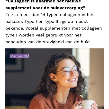
“Collageen is daarmee hét nieuwe
waardoor de huid wordt gehydrateerd en
supplement voor de huidverzorging”
beschermd. Een uitstekende
Er zijn meer dan 14 typen collageen in het
vochtinbrenger dus voor elke huidconditie!
lichaam. Type I en type II zijn de meest
bekende. Vooral supplementen met collageen
type I worden veel gebruikt voor het
behouden van de stevigheid van de huid.