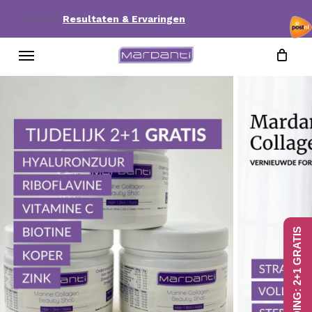
Skip
⭐⭐⭐⭐⭐
Resultaten & Ervaringen
to
Menu
main
content
AANBIEDING: 2+1 GRATIS