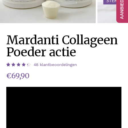
Mardanti Collageen
Poeder actie
48
klantbeoordelingen
Waardering
48
€
69,90
4.42
op 5
gebaseerd
op
klantbeoordelingen