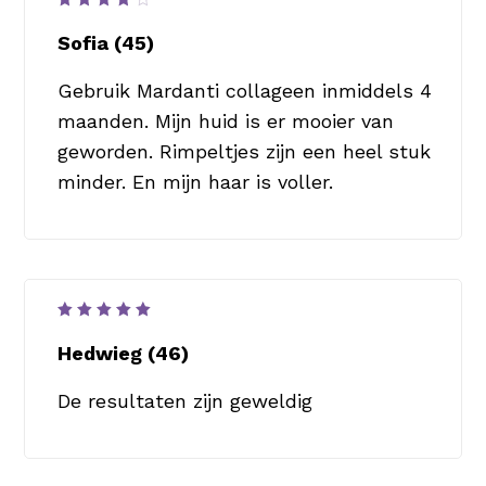
Waardering
4
uit
Sofia (45)
5
Gebruik Mardanti collageen inmiddels 4
maanden. Mijn huid is er mooier van
geworden. Rimpeltjes zijn een heel stuk
minder. En mijn haar is voller.
Waardering
5
uit 5
Hedwieg (46)
De resultaten zijn geweldig