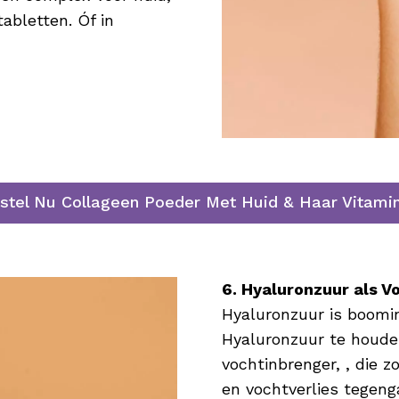
abletten. Óf in
stel Nu Collageen Poeder Met Huid & Haar Vitami
6. Hyaluronzuur als V
Hyaluronzuur is boomin
Hyaluronzuur te houden
vochtinbrenger, , die 
en vochtverlies tegeng