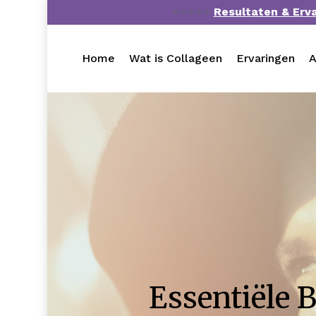
Skip
⭐⭐⭐⭐⭐
Resultaten & Erv
to
main
Home
Wat is Collageen
Ervaringen
A
content
Essentiële 