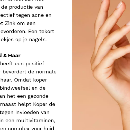
r de productie van
fectief tegen acne en
pt Zink om een
bevorderen. Een tekort
lekjes op je nagels.
d & Haar
heeft een positief
r bevordert de normale
 haar. Omdat koper
 bindweefsel en de
kan het een gezonde
rnaast helpt Koper de
tegen invloeden van
in een multivitaminen,
een complex voor huid,