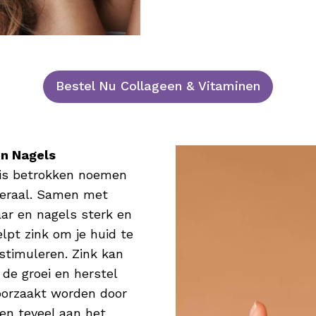
Bestel Nu Collageen & Vitaminen
én Nagels
 is betrokken noemen
neraal. Samen met
aar en nagels sterk en
lpt zink om je huid te
 stimuleren. Zink kan
de groei en herstel
roorzaakt worden door
en teveel aan het