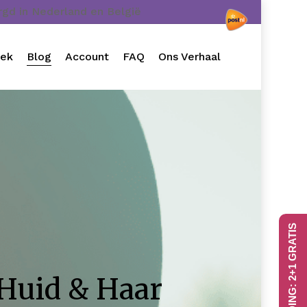
orgd in Nederland en België
oek
Blog
Account
FAQ
Ons Verhaal
AANBIEDING: 2+1 GRATIS
 Huid & Haar