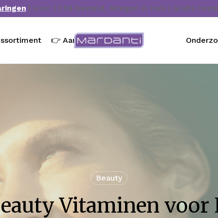
aringen
| Voor 23:59 besteld, Morgen in Huis | Gratis bez
ssortiment
👉 Aanbieding
Onderz
Beauty
Beauty Vitaminen voor