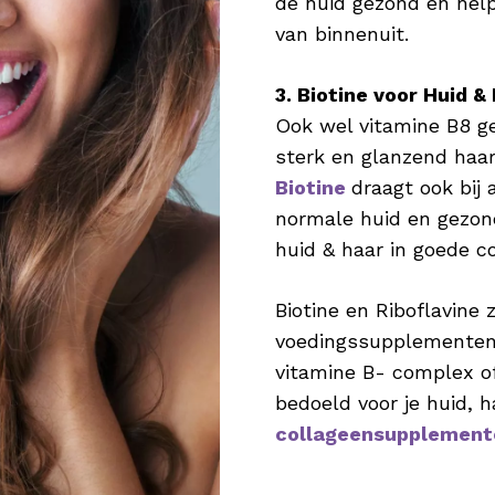
de huid gezond en help
van binnenuit.
3. Biotine voor Huid &
Ook wel vitamine B8 g
sterk en glanzend haar 
Biotine
draagt ook bij
normale huid en gezond
huid & haar in goede con
Biotine en Riboflavine z
voedingssupplementen 
vitamine B- complex o
bedoeld voor je huid, h
collageensupplement