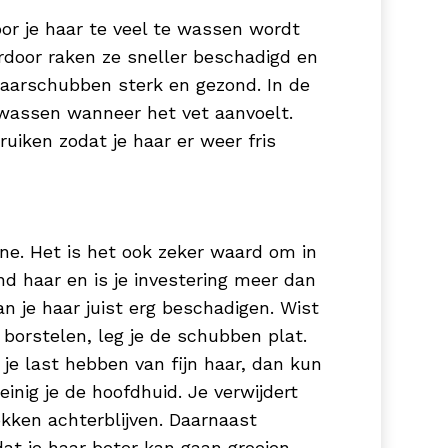
oor je haar te veel te wassen wordt
rdoor raken ze sneller beschadigd en
 haarschubben sterk en gezond. In de
en wassen wanneer het vet aanvoelt.
uiken zodat je haar er weer fris
ine. Het is het ook zeker waard om in
d haar en is je investering meer dan
n je haar juist erg beschadigen. Wist
e borstelen, leg je de schubben plat.
je last hebben van fijn haar, dan kun
inig je de hoofdhuid. Je verwijdert
okken achterblijven. Daarnaast
at je haar beter kan gaan groeien.