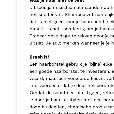
Was je haar niet te veel
Dit lees je misschien al maanden op he
het sneller vet. Shampoo zet namelijk
dat is niet goed voor je haarconditie.
praktijk is het toch lastig om je haar
Probeer deze dage te rekken door je h
uitziet. Je zult merken wanneer je je
Brush it!
Een haarborstel gebruik je (bijna) elk
een goede haarborstel te investeren. 
waard, maar een verkeerde keuze, verke
je bijvoorbeeld dat je door het borstel
Omdat de schubben plat liggen, reflect
je door je haar te stylen met een bors
dode huidcellen, chemische producten d
stimuleer je de bloedcirculatie door j