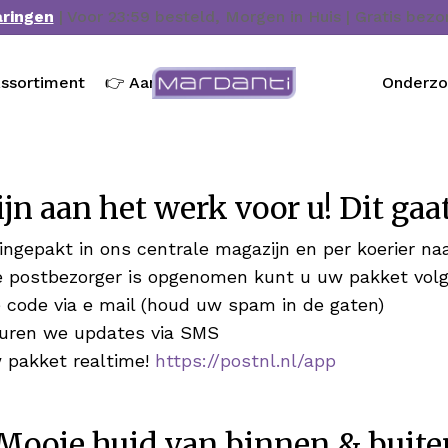
aringen
| Voor 23:59 besteld, Morgen in Huis | Gratis bez
ssortiment
👉 Aanbieding
Onderz
jn aan het werk voor u! Dit gaa
gepakt in ons centrale magazijn en per koerier n
e postbezorger is opgenomen kunt u uw pakket vol
 code via e mail (houd uw spam in de gaten)
turen we updates via SMS
 pakket realtime!
https://postnl.nl/app
 Mooie huid van binnen & buite