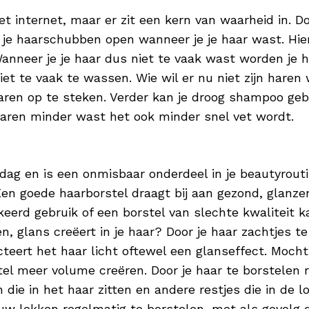
t internet, maar er zit een kern van waarheid in. D
 je haarschubben open wanneer je je haar wast. Hie
 Wanneer je je haar dus niet te vaak wast worden je
 niet te vaak te wassen. Wie wil er nu niet zijn har
aren op te steken. Verder kan je droog shampoo gebr
 haren minder wast het ook minder snel vet wordt.
e dag en is een onmisbaar onderdeel in je beautyrout
Een goede haarborstel draagt bij aan gezond, glanzen
erd gebruik of een borstel van slechte kwaliteit ka
en, glans creëert in je haar? Door je haar zachtjes t
eert het haar licht oftewel een glanseffect. Mocht 
tel meer volume creëren. Door je haar te borstelen re
ie in het haar zitten en andere restjes die in de l
ouw lokken regelmatig te borstelen, met als gevolg d