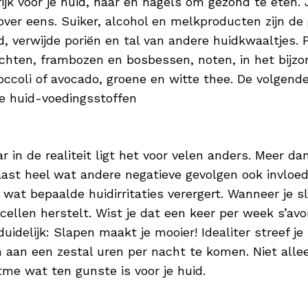
jk voor je huid, haar en nagels om gezond te eten. 
t over eens. Suiker, alcohol en melkproducten zijn 
, verwijde poriën en tal van andere huidkwaaltjes. P
uchten, frambozen en bosbessen, noten, in het bijz
ccoli of avocado, groene en witte thee. De volgend
ke huid-voedingsstoffen
ar in de realiteit ligt het voor velen anders. Meer
ast heel wat andere negatieve gevolgen ook invloed 
at bepaalde huidirritaties verergert. Wanneer je s
ellen herstelt. Wist je dat een keer per week s’av
idelijk: Slapen maakt je mooier! Idealiter streef je
h aan een zestal uren per nacht te komen. Niet all
tme wat ten gunste is voor je huid.