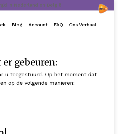
orgd in Nederland en België
oek
Blog
Account
FAQ
Ons Verhaal
t er gebeuren:
aar u toegestuurd. Op het moment dat
gen op de volgende manieren:
n!