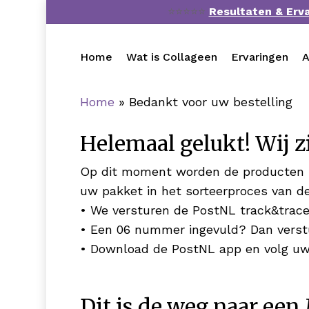
Skip
⭐⭐⭐⭐⭐
Resultaten & Erv
to
main
Home
Wat is Collageen
Ervaringen
A
content
Home
»
Bedankt voor uw bestelling
Helemaal gelukt! Wij zi
Op dit moment worden de producten in
uw pakket in het sorteerproces van d
• We versturen de PostNL track&trace
• Een 06 nummer ingevuld? Dan vers
• Download de PostNL app en volg uw
Dit is de weg naar een