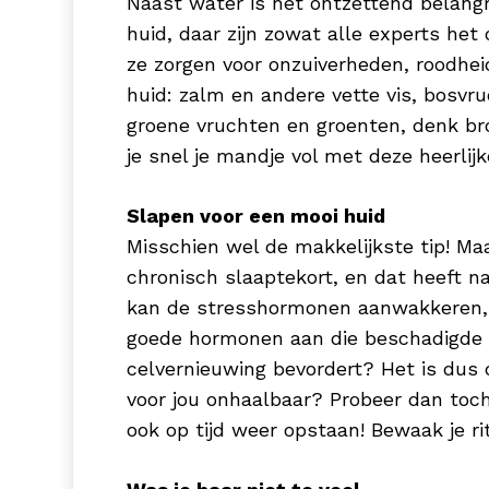
Naast water is het ontzettend belangri
huid, daar zijn zowat alle experts he
ze zorgen voor onzuiverheden, roodheid
huid: zalm en andere vette vis, bosvr
groene vruchten en groenten, denk bro
je snel je mandje vol met deze heerlij
Slapen voor een mooi huid
Misschien wel de makkelijkste tip! Ma
chronisch slaaptekort, en dat heeft na
kan de stresshormonen aanwakkeren, w
goede hormonen aan die beschadigde c
celvernieuwing bevordert? Het is dus du
voor jou onhaalbaar? Probeer dan toc
ook op tijd weer opstaan! Bewaak je ri