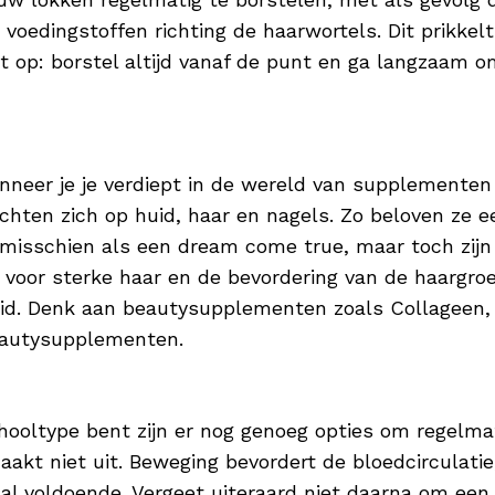
 voedingstoffen richting de haarwortels. Dit prikkel
 op: borstel altijd vanaf de punt en ga langzaam omh
anneer je je verdiept in de wereld van supplemente
hten zich op huid, haar en nagels. Zo beloven ze ee
t misschien als een dream come true, maar toch zijn 
 voor sterke haar en de bevordering van de haargroe
uid. Denk aan beautysupplementen zoals Collageen, V
beautysupplementen.
ooltype bent zijn er nog genoeg opties om regelmat
akt niet uit. Beweging bevordert de bloedcirculatie, 
 al voldoende. Vergeet uiteraard niet daarna om een